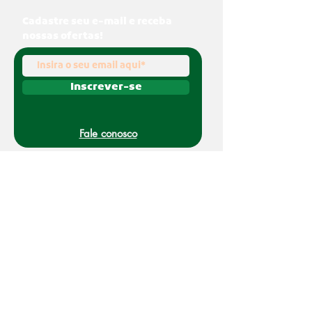
Cadastre seu e-mail e receba
nossas ofertas!
Inscrever-se
Fale conosco
(011) 91070-0494