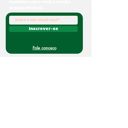
Cadastre seu e-mail e receba
nossas ofertas!
Inscrever-se
Fale conosco
(011) 91070-0494
O Nakato é uma marca registrada da Refato