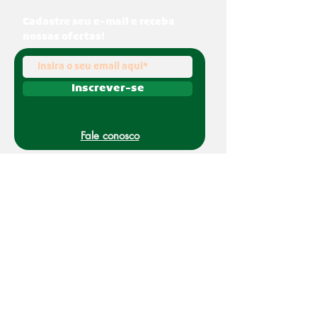
Cadastre seu e-mail e receba
nossas ofertas!
Inscrever-se
Fale conosco
(011) 91070-0494