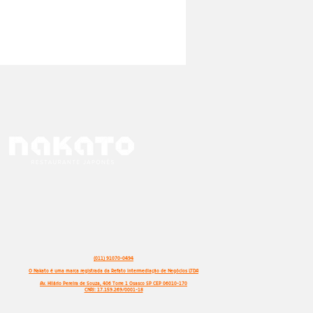
(011) 91070-0494
O Nakato é uma marca registrada da Refato Intermediação de Negócios LTDA
Av. Hilário Pereira de Souza, 406 Torre 1 Osasco SP CEP 06010-170
CNPJ: 17.159.269/0001-18