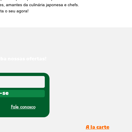
es, amantes da culinária japonesa e chefs. 
ta o seu agora!
eba nossas ofertas!
-se
Fale conosco
A la carte