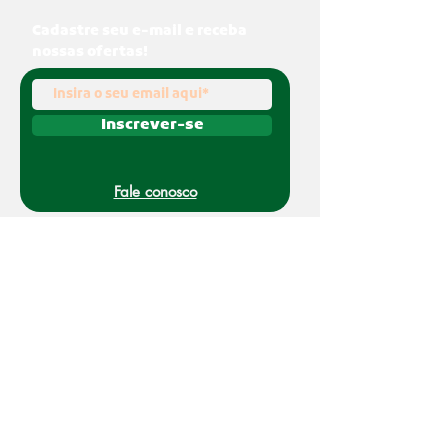
Cadastre seu e-mail e receba
nossas ofertas!
Inscrever-se
Fale conosco
(011) 91070-0494