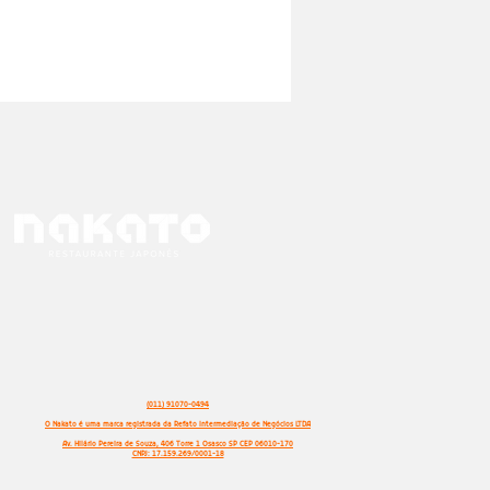
(011) 91070-0494
O Nakato é uma marca registrada da Refato Intermediação de Negócios LTDA
Av. Hilário Pereira de Souza, 406 Torre 1 Osasco SP CEP 06010-170
CNPJ: 17.159.269/0001-18