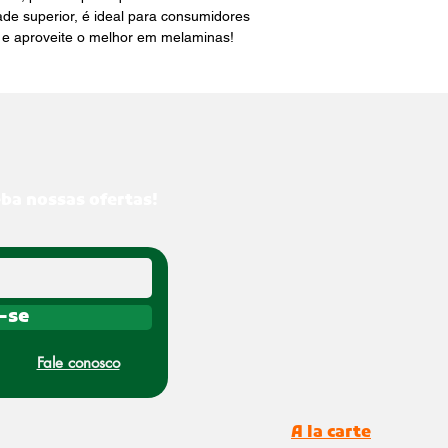
e superior, é ideal para consumidores 
u e aproveite o melhor em melaminas!
eba nossas ofertas!
-se
Fale conosco
A la carte