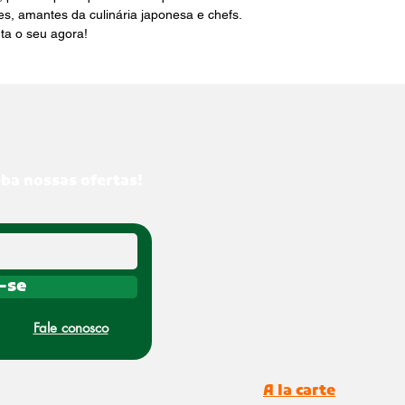
es, amantes da culinária japonesa e chefs. 
ta o seu agora!
eba nossas ofertas!
-se
Fale conosco
A la carte