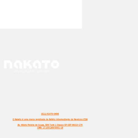
(011) 91070-0494
O Nakato é uma marca registrada da Refato Intermediação de Negócios LTDA
Av. Hilário Pereira de Souza, 406 Torre 1 Osasco SP CEP 06010-170
CNPJ: 17.159.269/0001-18