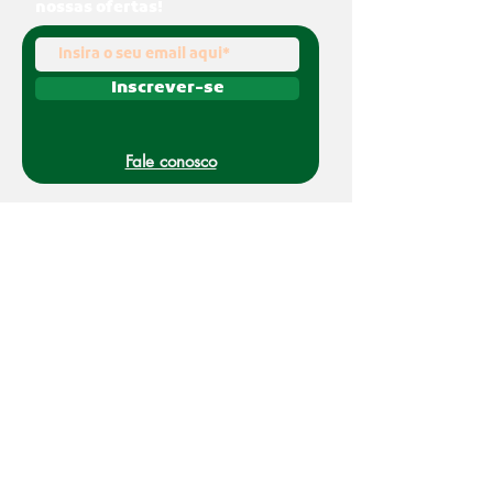
nossas ofertas!
Inscrever-se
Fale conosco
(011) 91070-0494
O Nakato é uma marca registrada da Refato
Intermediação de Negócios LTDA