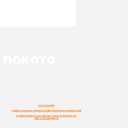
(011) 91070-0494
O Nakato é uma marca registrada da Refato Intermediação de Negócios LTDA
Av. Hilário Pereira de Souza, 406 Torre 1 Osasco SP CEP 06010-170
CNPJ: 17.159.269/0001-18