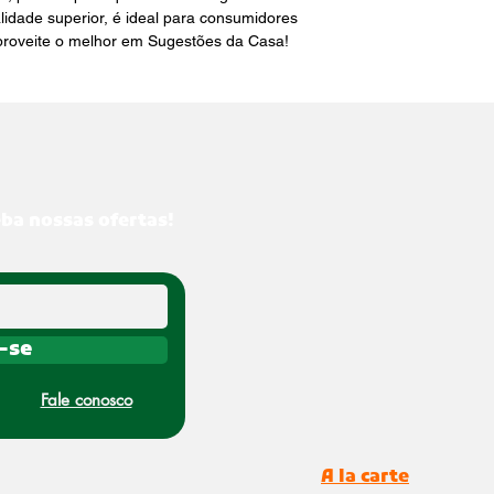
dade superior, é ideal para consumidores 
aproveite o melhor em Sugestões da Casa!
eba nossas ofertas!
-se
Fale conosco
A la carte