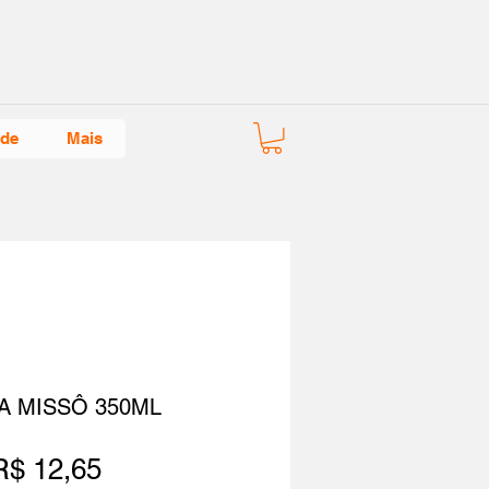
ade
Mais
A MISSÔ 350ML
Preço
R$ 12,65