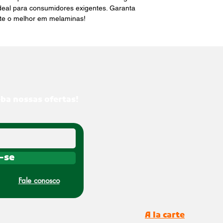
deal para consumidores exigentes. Garanta 
ite o melhor em melaminas!
eba nossas ofertas!
-se
Fale conosco
A la carte