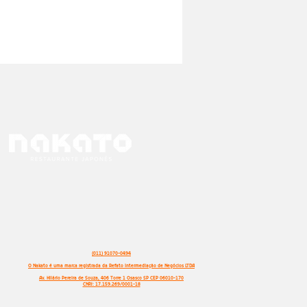
(011) 91070-0494
O Nakato é uma marca registrada da Refato Intermediação de Negócios LTDA
Av. Hilário Pereira de Souza, 406 Torre 1 Osasco SP CEP 06010-170
CNPJ: 17.159.269/0001-18