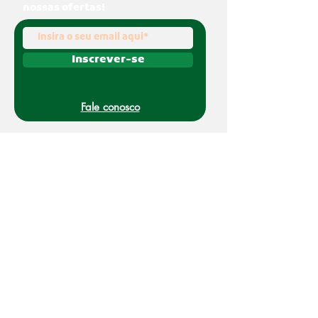
nossas ofertas!
Inscrever-se
Fale conosco
(011) 91070-0494
O Nakato é uma marca registrada da Refato
Intermediação de Negócios LTDA