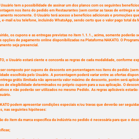
 Usuário tem a possibilidade de assinar um dos planos com os seguintes benefício
tagem nos itens do pedido em Restaurantes (sem contar as taxas de entrega e serv
mento recorrente. O Usuário terá acesso a benefícios adicionais e promoções que s
-mail e/ou telefone, incluindo WhatsApp, sendo certo que o valor pago total da 
ido, os cupons e as entregas previstas no item 1.1.1., acima, somente poderão se
 opções de pagamento online disponibilizadas na Plataforma NAKATO. O Programa
amento seja presencial.
O, o Usuário estará ciente e concorda as regras de cada modalidade, conforme exp
á ser composto por cupons de desconto em porcentagem nos itens do pedido (sem co
lidade escolhida pelo Usuário. A porcentagem poderá variar entre as ofertas dispo
 entrega grátis ilimitada não apresenta valor máximo de desconto, porém será aplic
rios de elegibilidade determinados no próprio cupom para a sua aplicação. O desc
lativos e não poderão ser utilizados no mesmo Pedido. As regras aplicáveis estarão 
suário.
KATO podem apresentar condições especiais e/ou travas que deverão ser seguidas 
s, nas seguintes hipóteses:
dição do item da marca específica da indústria no pedido é necessária para que o des
íficas;