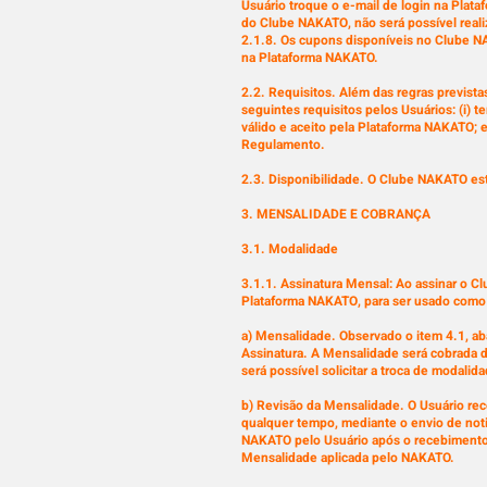
Usuário troque o e-mail de login na Plat
do Clube NAKATO, não será possível realiz
2.1.8. Os cupons disponíveis no Clube N
na Plataforma NAKATO.
2.2. Requisitos. Além das regras previs
seguintes requisitos pelos Usuários: (i) t
válido e aceito pela Plataforma NAKATO; e
Regulamento.
2.3. Disponibilidade. O Clube NAKATO est
3. MENSALIDADE E COBRANÇA
3.1. Modalidade
3.1.1. Assinatura Mensal: Ao assinar o C
Plataforma NAKATO, para ser usado como 
a) Mensalidade. Observado o item 4.1, a
Assinatura. A Mensalidade será cobrada
será possível solicitar a troca de modalid
b) Revisão da Mensalidade. O Usuário rec
qualquer tempo, mediante o envio de noti
NAKATO pelo Usuário após o recebimento d
Mensalidade aplicada pelo NAKATO.