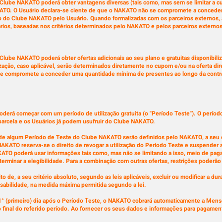
 Clube NAKATO poderá obter vantagens diversas (tais como, mas sem se limitar a c
KATO. O Usuário declara-se ciente de que o NAKATO não se compromete a conceder
o do Clube NAKATO pelo Usuário. Quando formalizadas com os parceiros externos, a
rios, baseadas nos critérios determinados pelo NAKATO e pelos parceiros externos
 Clube NAKATO poderá obter ofertas adicionais ao seu plano e gratuitas disponibi
ização, caso aplicável, serão determinados diretamente no cupom e/ou na oferta dir
se compromete a conceder uma quantidade mínima de presentes ao longo da cont
derá começar com um período de utilização gratuita (o "Período Teste"). O período
parcela e os Usuários já podem usufruir do Clube NAKATO.
r de algum Período de Teste do Clube NAKATO serão definidos pelo NAKATO, a seu exc
NAKATO reserva-se o direito de revogar a utilização do Período Teste e suspender
KATO poderá usar informações tais como, mas não se limitando a isso, meio de pag
terminar a elegibilidade. Para a combinação com outras ofertas, restrições poderão 
 de, a seu critério absoluto, segundo as leis aplicáveis, excluir ou modificar a du
abilidade, na medida máxima permitida segundo a lei.
o 1° (primeiro) dia após o Período Teste, o NAKATO cobrará automaticamente a Mensa
final do referido período. Ao fornecer os seus dados e informações para pagament