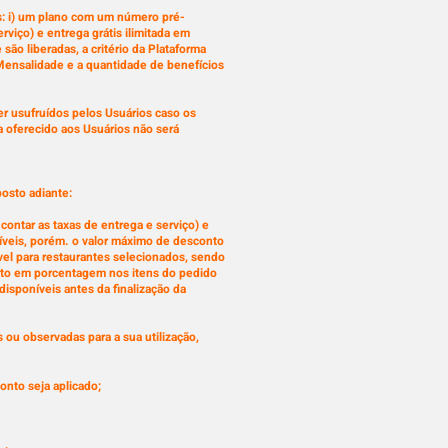
s: i) um plano com um número pré-
iço) e entrega grátis ilimitada em
ão liberadas, a critério da Plataforma
Mensalidade e a quantidade de benefícios
r usufruídos pelos Usuários caso os
 oferecido aos Usuários não será
osto adiante:
ntar as taxas de entrega e serviço) e
níveis, porém. o valor máximo de desconto
ável para restaurantes selecionados, sendo
onto em porcentagem nos itens do pedido
disponíveis antes da finalização da
ou observadas para a sua utilização,
conto seja aplicado;