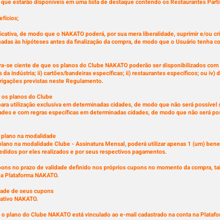
s que estarão disponíveis em uma lista de destaque contendo os Restaurantes Parti
fícios;
ificativa, de modo que o NAKATO poderá, por sua mera liberalidade, suprimir e/ou c
nadas às hipóteses antes da finalização da compra, de modo que o Usuário tenha 
ara-se ciente de que os planos do Clube NAKATO poderão ser disponibilizados com a
 da indústria; ii) cartões/bandeiras específicas; ii) restaurantes específicos; ou 
brigações previstas neste Regulamento.
e os planos do Clube
ara utilização exclusiva em determinadas cidades, de modo que não será possível s
dades e com regras específicas em determinadas cidades, de modo que não será poss
o plano na modalidade
plano na modalidade Clube - Assinatura Mensal, poderá utilizar apenas 1 (um) bene
edidos por eles realizados e por seus respectivos pagamentos.
upons no prazo de validade definido nos próprios cupons no momento da compra, t
s na Plataforma NAKATO.
idade de seus cupons
cativo NAKATO.
e o plano do Clube NAKATO está vinculado ao e-mail cadastrado na conta na Plataf