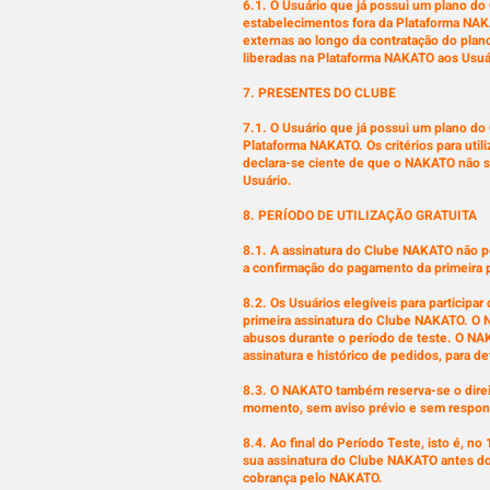
6.1. O Usuário que já possui um plano do
estabelecimentos fora da Plataforma NA
externas ao longo da contratação do plan
liberadas na Plataforma NAKATO aos Usuá
7. PRESENTES DO CLUBE
7.1. O Usuário que já possui um plano do
Plataforma NAKATO. Os critérios para util
declara-se ciente de que o NAKATO não 
Usuário.
8. PERÍODO DE UTILIZAÇÃO GRATUITA
8.1. A assinatura do Clube NAKATO não po
a confirmação do pagamento da primeira 
8.2. Os Usuários elegíveis para participa
primeira assinatura do Clube NAKATO. O 
abusos durante o período de teste. O NA
assinatura e histórico de pedidos, para de
8.3. O NAKATO também reserva-se o direito
momento, sem aviso prévio e sem respons
8.4. Ao final do Período Teste, isto é, n
sua assinatura do Clube NAKATO antes do 
cobrança pelo NAKATO.