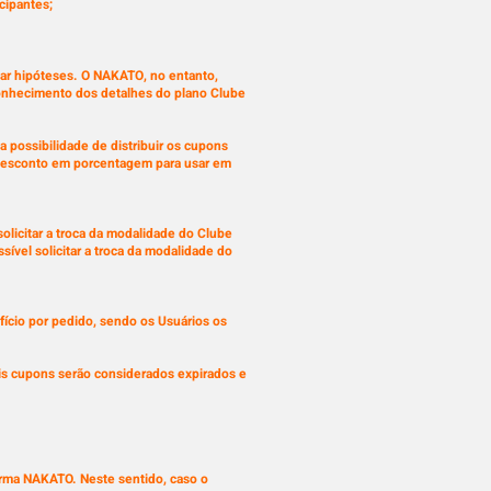
cipantes;
riar hipóteses. O NAKATO, no entanto,
conhecimento dos detalhes do plano Clube
 possibilidade de distribuir os cupons
iv) desconto em porcentagem para usar em
olicitar a troca da modalidade do Clube
ível solicitar a troca da modalidade do
fício por pedido, sendo os Usuários os
ais cupons serão considerados expirados e
orma NAKATO. Neste sentido, caso o