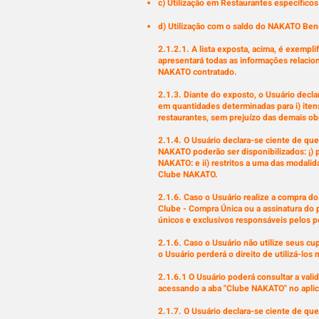
c) Utilização em Restaurantes específico
d) Utilização com o saldo do NAKATO Bene
2.1.2.1. A lista exposta, acima, é exempl
apresentará todas as informações relacio
NAKATO contratado.
2.1.3. Diante do exposto, o Usuário decl
em quantidades determinadas para i) itens
restaurantes, sem prejuízo das demais o
2.1.4. O Usuário declara-se ciente de qu
NAKATO poderão ser disponibilizados: ¡) p
NAKATO: e ii) restritos a uma das modali
Clube NAKATO.
2.1.6. Caso o Usuário realize a compra d
Clube - Compra Única ou a assinatura do 
únicos e exclusivos responsáveis pelos p
2.1.6. Caso o Usuário não utilize seus c
o Usuário perderá o direito de utilizá-lo
2.1.6.1 O Usuário poderá consultar a val
acessando a aba "Clube NAKATO" no apli
2.1.7. O Usuário declara-se ciente de qu