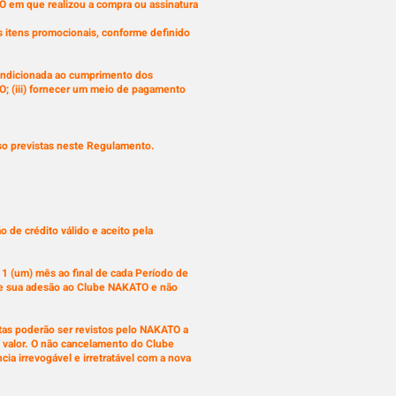
O em que realizou a compra ou assinatura
 itens promocionais, conforme definido
condicionada ao cumprimento dos
ATO; (iii) fornecer um meio de pagamento
uso previstas neste Regulamento.
 de crédito válido e aceito pela
1 (um) mês ao final de cada Período de
de sua adesão ao Clube NAKATO e não
stas poderão ser revistos pelo NAKATO a
o valor. O não cancelamento do Clube
ia irrevogável e irretratável com a nova