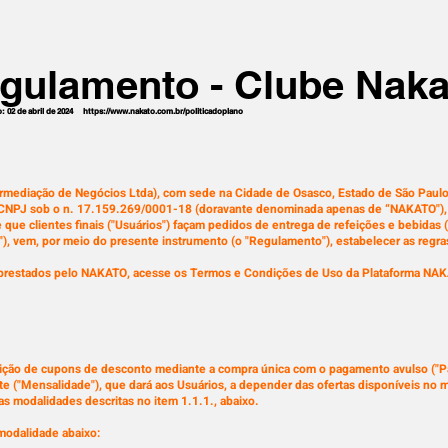
gulamento - Clube Naka
o: 02 de abril de 2024 https://www.nakato.com.br/politicadoplano
rmediação de Negócios Ltda), com sede na Cidade de Osasco, Estado de São Paulo, 
o CNPJ sob o n. 17.159.269/0001-18 (doravante denominada apenas de “NAKATO"), n
 que clientes finais ("Usuários") façam pedidos de entrega de refeições e bebidas 
"), vem, por meio do presente instrumento (o "Regulamento"), estabelecer as regra
s prestados pelo NAKATO, acesse os Termos e Condições de Uso da Plataforma NAK
ção de cupons de desconto mediante a compra única com o pagamento avulso ("P
te ("Mensalidade"), que dará aos Usuários, a depender das ofertas disponíveis no 
s modalidades descritas no item 1.1.1., abaixo.
modalidade abaixo: