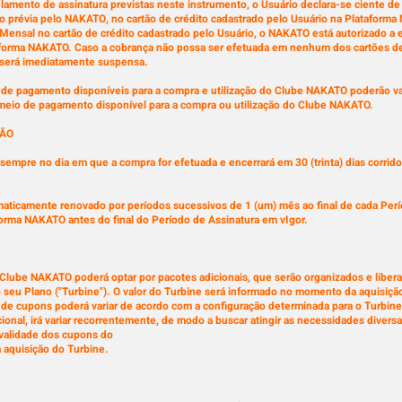
lamento de assinatura previstas neste instrumento, o Usuário declara-se ciente d
ão prévia pelo NAKATO, no cartão de crédito cadastrado pelo Usuário na Plataforma
ensal no cartão de crédito cadastrado pelo Usuário, o NAKATO está autorizado a e
taforma NAKATO. Caso a cobrança não possa ser efetuada em nenhum dos cartões de
 será imediatamente suspensa.
de pagamento disponíveis para a compra e utilização do Clube NAKATO poderão v
do meio de pagamento disponível para a compra ou utilização do Clube NAKATO.
ÇÃO
sempre no dia em que a compra for efetuada e encerrará em 30 (trinta) dias corrid
aticamente renovado por períodos sucessivos de 1 (um) mês ao final de cada Perí
forma NAKATO antes do final do Período de Assinatura em vIgor.
 Clube NAKATO poderá optar por pacotes adicionais, que serão organizados e libera
 o seu Plano ("Turbine"). O valor do Turbine será informado no momento da aquisiçã
 de cupons poderá variar de acordo com a configuração determinada para o Turbine
ional, irá variar recorrentemente, de modo a buscar atingir as necessidades diver
a validade dos cupons do
aquisição do Turbine.