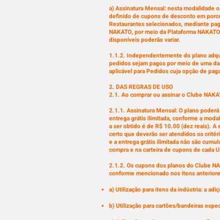
a) Assinatura Mensal: nesta modalidade o
definido de cupons de desconto em porcen
Restaurantes selecionados, mediante paga
NAKATO, por meio da Plataforma NAKATO, e
disponíveis poderão variar.
1.1.2. Independentemente do plano adquir
pedidos sejam pagos por meio de uma das
aplicável para Pedidos cuja opção de pag
2. DAS REGRAS DE USO
2.1. Ao comprar ou assinar o Clube NAKAT
2.1.1. Assinatura Mensal: O plano poder
entrega grátis ilimitada, conforme a moda
a ser obtido é de R$ 10.00 (dez reais). A
certo que deverão ser atendidos os crité
e a entrega grátis ilimitada não são cumu
compra e na carteira de cupons de cada U
2.1.2. Os cupons dos planos do Clube NA
conforme mencionado nos itens anteriore
a) Utilização para itens da indústria: a a
b) Utilização para cartões/bandeiras espec