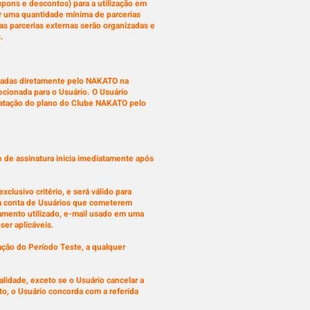
upons e descontos) para a utilização em
 uma quantidade mínima de parcerias
s parcerias externas serão organizadas e
.
lizadas diretamente pelo NAKATO na
ecionada para o Usuário. O Usuário
ratação do plano do Clube NAKATO pelo
 de assinatura inicia imediatamente após
lusivo critério, e será válido para
 a conta de Usuários que cometerem
amento utilizado, e-mail usado em uma
ser aplicáveis.
ração do Período Teste, a qualquer
lidade, exceto se o Usuário cancelar a
o, o Usuário concorda com a referida