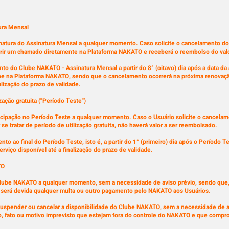
ura Mensal
natura do Assinatura Mensal a qualquer momento. Caso solicite o cancelamento do p
abrir um chamado diretamente na Plataforma NAKATO e receberá o reembolso do valor
nto do Clube NAKATO - Assinatura Mensal a partir do 8° (oitavo) dia após a data da 
ube na Plataforma NAKATO, sendo que o cancelamento ocorrerá na próxima renovaçã
nalização do prazo de validade.
ação gratuita ("Período Teste")
ticipação no Período Teste a qualquer momento. Caso o Usuário solicite o cancela
e tratar de período de utilização gratuita, não haverá valor a ser reembolsado.
nto ao final do Período Teste, isto é, a partir do 1° (primeiro) dia após o Período
rviço disponível até a finalização do prazo de validade.
TO
ube NAKATO a qualquer momento, sem a necessidade de aviso prévio, sendo que, 
o será devida qualquer multa ou outro pagamento pelo NAKATO aos Usuários.
spender ou cancelar a disponibilidade do Clube NAKATO, sem a necessidade de avi
ato, fato ou motivo imprevisto que estejam fora do controle do NAKATO e que com