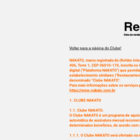
Re
Data da versã
Voltar para a página do Clube!
NAKATO, marca registrada da (Refato Inte
406, Torre 1, CEP 06010-170, inscrita n
digital ("Plataforma NAKATO") que permite
estabelecimento similares ("Restaurantes
denominado "Clube NAKATO".
Para mais informações sobre os serviço
https://www.nakato.com.br
1. CLUBE NAKATO
1.1. Clube NAKATO.
O Clube NAKATO é um programa de aquisi
automática de assinatura mensal recorren
determinados benefícios, de acordo com a
1.1.1. O Clube NAKATO será ofertado na 