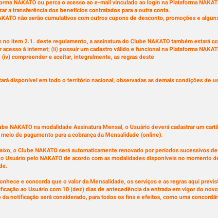
aforma NAKATO ou perca o acesso ao e-mail vinculado ao login na Plataforma NAKAT
ar a transferência dos benefícios contratados para a outra conta.
AKATO não serão cumulativos com outros cupons de desconto, promoções e alguns
tas no item 2.1. deste regulamento, a assinatura do Clube NAKATO também estará 
er acesso à internet; (ii) possuir um cadastro válido e funcional na Plataforma NAK
 (iv) compreender e aceitar, integralmente, as regras deste
ará disponível em todo o território nacional, observadas as demais condições de 
lube NAKATO na modalidade Assinatura Mensal, o Usuário deverá cadastrar um cartão
meio de pagamento para a cobrança da Mensalidade (online).
baixo, o Clube NAKATO será automaticamente renovado por períodos sucessivos de 
 do Usuário pelo NAKATO de acordo com as modalidades disponíveis no momento 
ade.
onhece e concorda que o valor da Mensalidade, os serviços e as regras aqui previ
ficação ao Usuário com 10 (dez) dias de antecedência da entrada em vigor do nov
a notificação será considerado, para todos os fins e efeitos, como uma concordânc