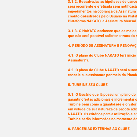
3.1.2. Ressalvadas as hipóteses de cance
será recorrente e efetuada sem notificaç
impedimentos na cobrança da Assinatura M
crédito cadastrados pelo Usuário na Pla
Plataforma NAKATO, a Assinatura Mensal
3.1.3. O NAKATO esclarece que os meios 
que não será possível solicitar a troca 
4. PERÍODO DE ASSINATURA E RENOVA
4.1. O plano do Clube NAKATO terá início 
Assinatura").
4.2. O plano do Clube NAKATO será autom
cancele sua assinatura por meio da Plata
5. TURBINE SEU CLUBE
5.1. O Usuário que lá possui um plano do
garantir ofertas adicionais e incrementar
Turbine bem como a quantidade e o valor
em virtude da sua natureza de pacote adic
NAKATO. Os critérios para a utilização e 
Turbine serão informados no momento da 
6. PARCERIAS EXTERNAS AO CLUBE