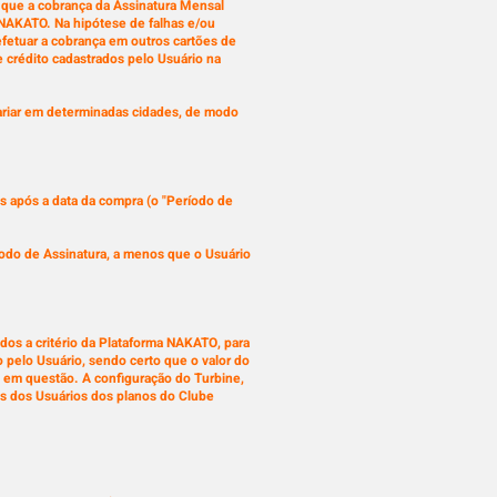
e que a cobrança da Assinatura Mensal
 NAKATO. Na hipótese de falhas e/ou
fetuar a cobrança em outros cartões de
 crédito cadastrados pelo Usuário na
ariar em determinadas cidades, de modo
os após a data da compra (o "Período de
odo de Assinatura, a menos que o Usuário
dos a critério da Plataforma NAKATO, para
o pelo Usuário, sendo certo que o valor do
 em questão. A configuração do Turbine,
sas dos Usuários dos planos do Clube