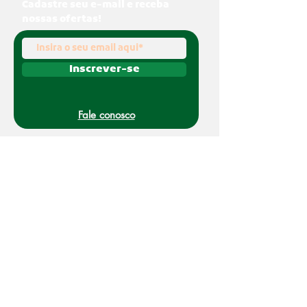
Cadastre seu e-mail e receba
nossas ofertas!
Inscrever-se
Fale conosco
(011) 91070-0494
O Nakato é uma marca registrada da Refato