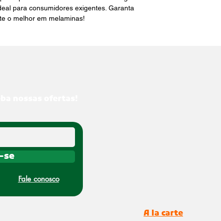
deal para consumidores exigentes. Garanta 
ite o melhor em melaminas!
eba nossas ofertas!
-se
Fale conosco
A la carte