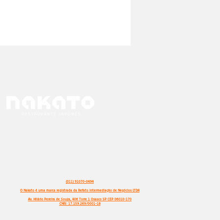
(011) 91070-0494
O Nakato é uma marca registrada da Refato Intermediação de Negócios LTDA
Av. Hilário Pereira de Souza, 406 Torre 1 Osasco SP CEP 06010-170
CNPJ: 17.159.269/0001-18