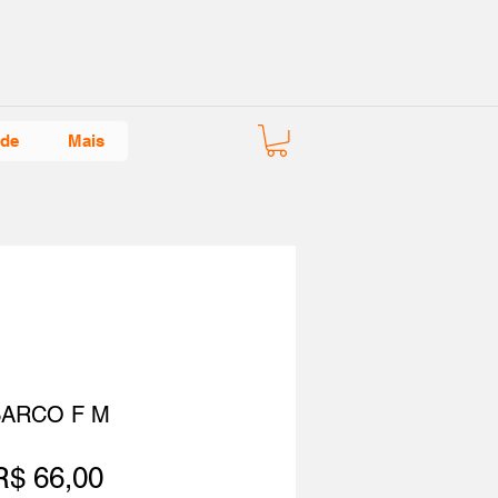
ade
Mais
BARCO F M
Preço
R$ 66,00