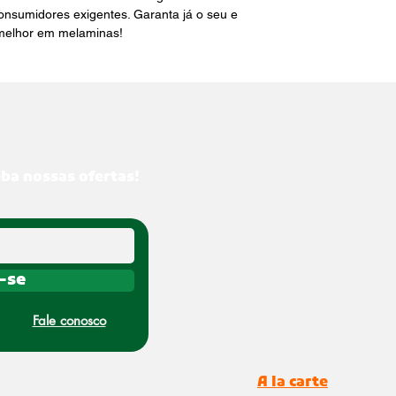
consumidores exigentes. Garanta já o seu e 
 melhor em melaminas!
eba nossas ofertas!
-se
Fale conosco
A la carte