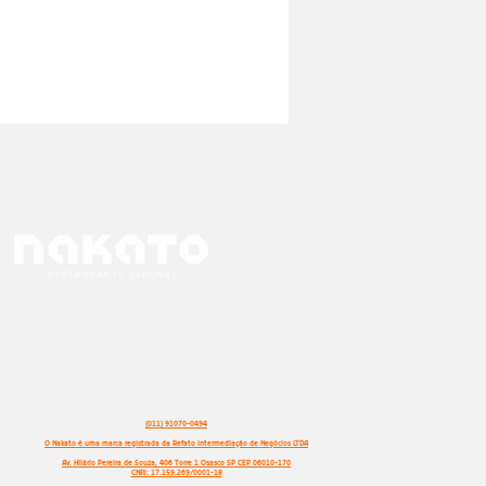
(011) 91070-0494
O Nakato é uma marca registrada da Refato Intermediação de Negócios LTDA
Av. Hilário Pereira de Souza, 406 Torre 1 Osasco SP CEP 06010-170
CNPJ: 17.159.269/0001-18