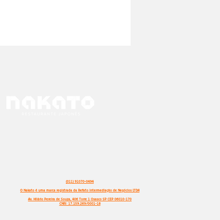
(011) 91070-0494
O Nakato é uma marca registrada da Refato Intermediação de Negócios LTDA
Av. Hilário Pereira de Souza, 406 Torre 1 Osasco SP CEP 06010-170
CNPJ: 17.159.269/0001-18