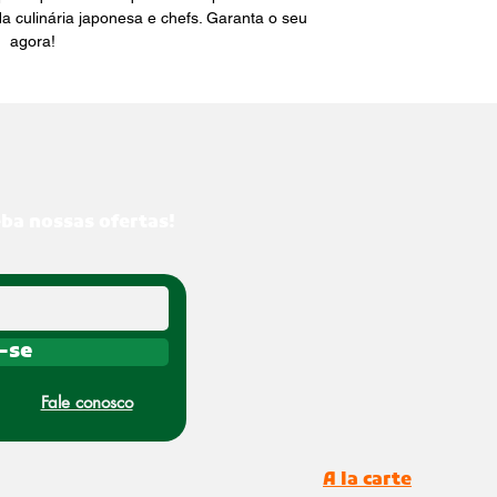
a culinária japonesa e chefs. Garanta o seu 
agora!
eba nossas ofertas!
-se
Fale conosco
A la carte