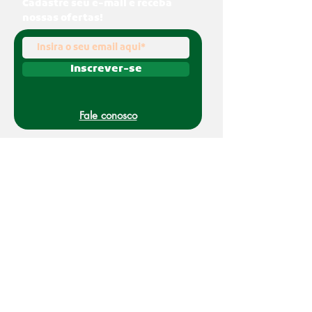
Cadastre seu e-mail e receba
nossas ofertas!
Inscrever-se
Fale conosco
(011) 91070-0494
O Nakato é uma marca registrada da Refato