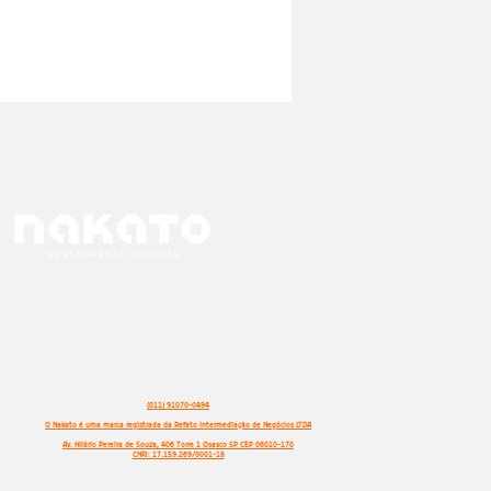
(011) 91070-0494
O Nakato é uma marca registrada da Refato Intermediação de Negócios LTDA
Av. Hilário Pereira de Souza, 406 Torre 1 Osasco SP CEP 06010-170
CNPJ: 17.159.269/0001-18