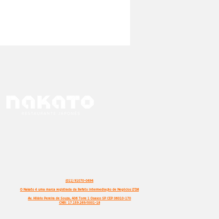
(011) 91070-0494
O Nakato é uma marca registrada da Refato Intermediação de Negócios LTDA
Av. Hilário Pereira de Souza, 406 Torre 1 Osasco SP CEP 06010-170
CNPJ: 17.159.269/0001-18