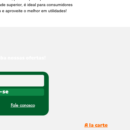
e superior, é ideal para consumidores 
u e aproveite o melhor em utilidades!
eba nossas ofertas!
-se
Fale conosco
A la carte