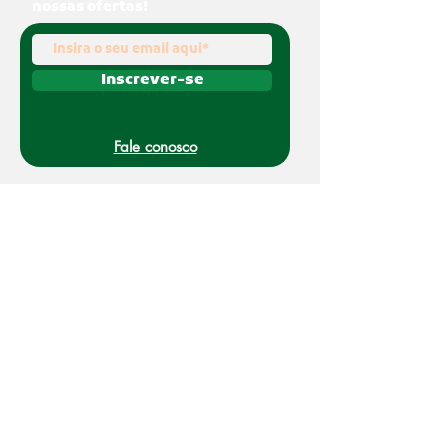
nossas ofertas!
Inscrever-se
Fale conosco
(011) 91070-0494
O Nakato é uma marca registrada da Refato
Intermediação de Negócios LTDA