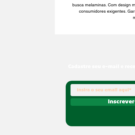
busca melaminas. Com design mod
consumidores exigentes. Gara
m
Cadastre seu e-mail e rec
Inscrever