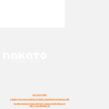
(011) 91070-0494
O Nakato é uma marca registrada da Refato Intermediação de Negócios LTDA
Av. Hilário Pereira de Souza, 406 Torre 1 Osasco SP CEP 06010-170
CNPJ: 17.159.269/0001-18