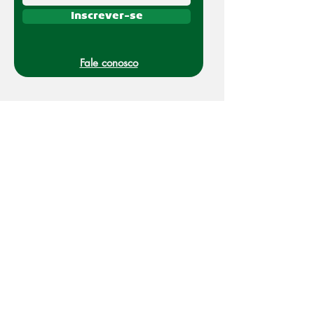
Inscrever-se
Fale conosco
(011) 91070-0494
O Nakato é uma marca registrada da Refato
Intermediação de Negócios LTDA
Av. Hilário Pereira de Souza, 406 Torre 1
Osasco SP CEP 06010-170