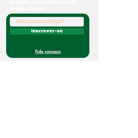
Cadastre seu e-mail e receba
nossas ofertas!
Inscrever-se
Fale conosco
(011) 91070-0494
O Nakato é uma marca registrada da Refato