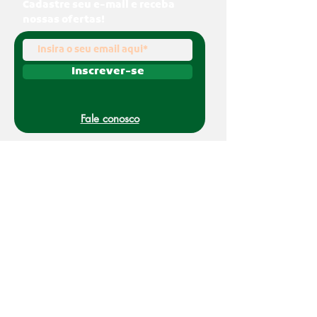
Cadastre seu e-mail e receba
nossas ofertas!
Inscrever-se
Fale conosco
(011) 91070-0494
O Nakato é uma marca registrada da Refato