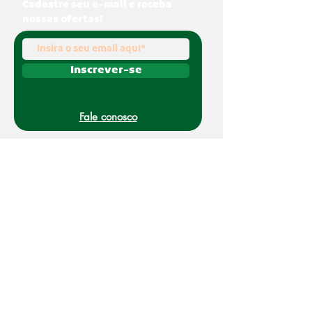
Cadastre seu e-mail e receba
nossas ofertas!
Inscrever-se
Fale conosco
(011) 91070-0494
O Nakato é uma marca registrada da Refato