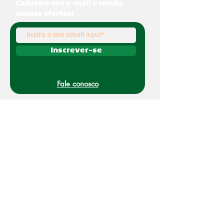
Cadastre seu e-mail e receba
nossas ofertas!
Inscrever-se
Fale conosco
(011) 91070-0494
O Nakato é uma marca registrada da Refato