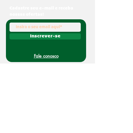
Cadastre seu e-mail e receba
nossas ofertas!
Inscrever-se
Fale conosco
(011) 91070-0494