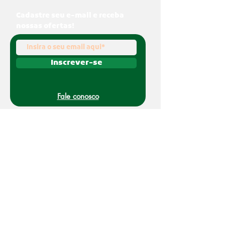
Cadastre seu e-mail e receba
nossas ofertas!
Inscrever-se
Fale conosco
(011) 91070-0494