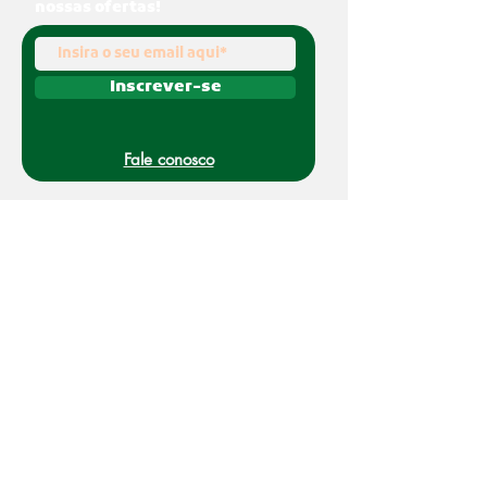
nossas ofertas!
Inscrever-se
Fale conosco
(011) 91070-0494
O Nakato é uma marca registrada da Refato
Intermediação de Negócios LTDA