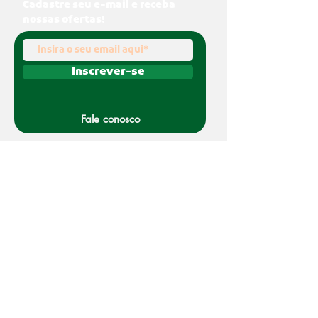
Cadastre seu e-mail e receba
nossas ofertas!
Inscrever-se
Fale conosco
(011) 91070-0494
O Nakato é uma marca registrada da Refato