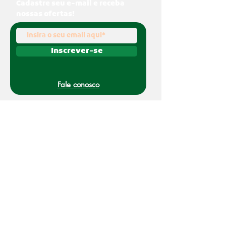
Cadastre seu e-mail e receba
nossas ofertas!
Inscrever-se
Fale conosco
(011) 91070-0494
O Nakato é uma marca registrada da Refato