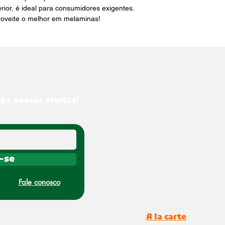
ior, é ideal para consumidores exigentes. 
roveite o melhor em melaminas!
eba nossas ofertas!
-se
Fale conosco
A la carte