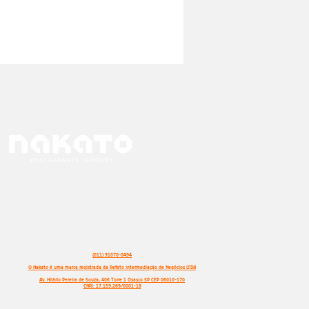
(011) 91070-0494
O Nakato é uma marca registrada da Refato Intermediação de Negócios LTDA
Av. Hilário Pereira de Souza, 406 Torre 1 Osasco SP CEP 06010-170
CNPJ: 17.159.269/0001-18