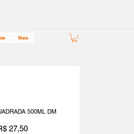
ade
Mais
UADRADA 500ML DM
Preço
R$ 27,50