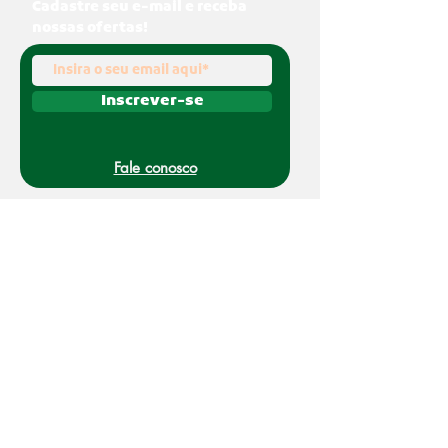
Cadastre seu e-mail e receba
nossas ofertas!
Inscrever-se
Fale conosco
(011) 91070-0494
O Nakato é uma marca registrada da Refato